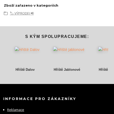
Zboží zařazeno v kategoriích
🏷️ VÝPRODEJ 📢
S KÝM SPOLUPRACUJEME:
Hřiště Dalov
Hřiště Jablonové
Hřiště Gr
INFORMACE PRO ZÁKAZNÍKY
Reklamace