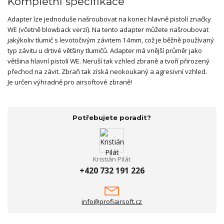
Kompletní specifikace
Adapter lze jednoduše našroubovat na konec hlavně pistolí značky
WE (včetně blowback verzí). Na tento adapter můžete našroubovat
jakýkoliv tlumič s levotočivým závitem 14mm, což je běžně používaný
typ závitu u drtivé většiny tlumičů. Adapter má vnější průměr jako
většina hlavní pistolí WE. Neruší tak vzhled zbraně a tvoří přirozený
přechod na závit. Zbraň tak získá neokoukaný a agresivní vzhled.
Je určen výhradně pro airsoftové zbraně!
Potřebujete poradit?
Kristián Pilát
+420 732 191 226
info@profiairsoft.cz