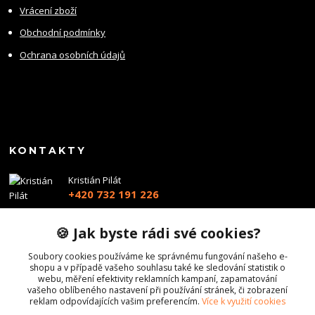
Vrácení zboží
Obchodní podmínky
Ochrana osobních údajů
KONTAKTY
Kristián Pilát
+420 732 191 226
info@profiairsoft.cz
🍪 Jak byste rádi své cookies?
Soubory cookies používáme ke správnému fungování našeho e-
shopu a v případě vašeho souhlasu také ke sledování statistik o
webu, měření efektivity reklamních kampaní, zapamatování
vašeho oblíbeného nastavení při používání stránek, či zobrazení
reklam odpovídajících vašim preferencím.
Více k využití cookies