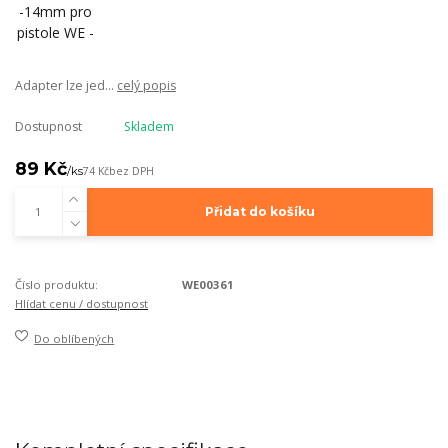
Adapter lze jed...
celý popis
Dostupnost
Skladem
89 Kč
/
ks
74 Kč
bez DPH
Přidat do košíku
Číslo produktu:
WE00361
Hlídat cenu / dostupnost
Do oblíbených