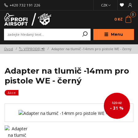
+420 732 191 226
CZK
0
0 Kč
Menu
Úvod
🏷️ VÝPRODEJ 📢
Adapter na tlumič -14mm pro pistole WE - černý
Adapter na tlumič -14mm pro
pistole WE - černý
Akce
129 Kč
- 31 %