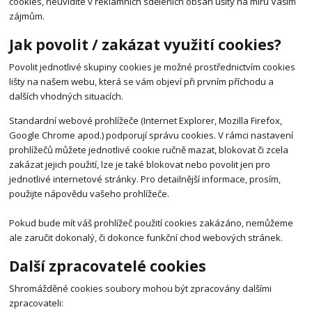
cookies, neuvidíte v reklamních sděleních obsah ušitý na míru Vašim
zájmům.
Jak povolit / zakázat využití cookies?
Povolit jednotlivé skupiny cookies je možné prostřednictvím cookies
lišty na našem webu, která se vám objeví při prvním příchodu a
dalších vhodných situacích.
Standardní webové prohlížeče (Internet Explorer, Mozilla Firefox,
Google Chrome apod.) podporují správu cookies. V rámci nastavení
prohlížečů můžete jednotlivé cookie ručně mazat, blokovat či zcela
zakázat jejich použití, lze je také blokovat nebo povolit jen pro
jednotlivé internetové stránky. Pro detailnější informace, prosím,
použijte nápovědu vašeho prohlížeče.
Pokud bude mít váš prohlížeč použití cookies zakázáno, nemůžeme
ale zaručit dokonalý, či dokonce funkční chod webových stránek.
Další zpracovatelé cookies
Shromážděné cookies soubory mohou být zpracovány dalšími
zpracovateli: