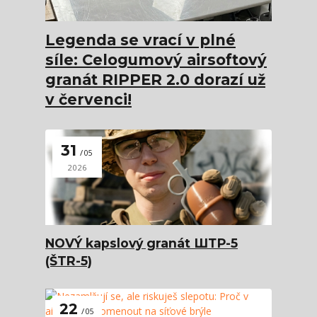
Legenda se vrací v plné
síle: Celogumový airsoftový
granát RIPPER 2.0 dorazí už
v červenci!
31
05
2026
NOVÝ kapslový granát ШТР-5
(ŠTR-5)
22
05