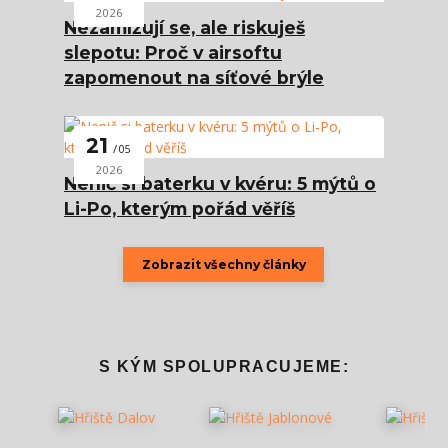
2026
Nezamlžují se, ale riskuješ
slepotu: Proč v airsoftu
zapomenout na síťové brýle
21
05
2026
Nenič si baterku v kvéru: 5 mýtů o
Li-Po, kterým pořád věříš
Zobrazit všechny články
S KÝM SPOLUPRACUJEME: