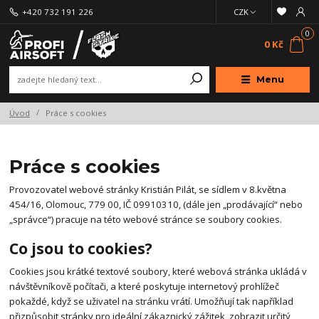
+420 732 191 226
CZK
0
0 Kč
Menu
Úvod
Práce s cookies
Práce s cookies
Provozovatel webové stránky Kristián Pilát, se sídlem v 8.května
454/16, Olomouc, 779 00, IČ 09910310, (dále jen „prodávající“ nebo
„správce“) pracuje na této webové stránce se soubory cookies.
Co jsou to cookies?
Cookies jsou krátké textové soubory, které webová stránka ukládá v
návštěvníkově počítači, a které poskytuje internetový prohlížeč
pokaždé, když se uživatel na stránku vrátí. Umožňují tak například
přizpůsobit stránky pro ideální zákaznický zážitek, zobrazit určitý