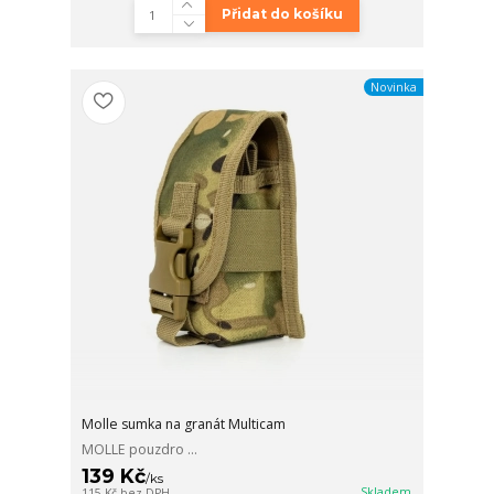
Přidat do košíku
Novinka
Molle sumka na granát Multicam
MOLLE pouzdro ...
139 Kč
/
ks
Skladem
115 Kč
bez DPH