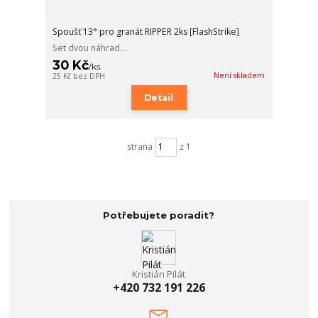
Spoušť 13° pro granát RIPPER 2ks [FlashStrike]
Set dvou náhrad...
30 Kč
/
ks
Není skladem
25 Kč
bez DPH
Detail
strana
z 1
Potřebujete poradit?
Kristián Pilát
+420 732 191 226