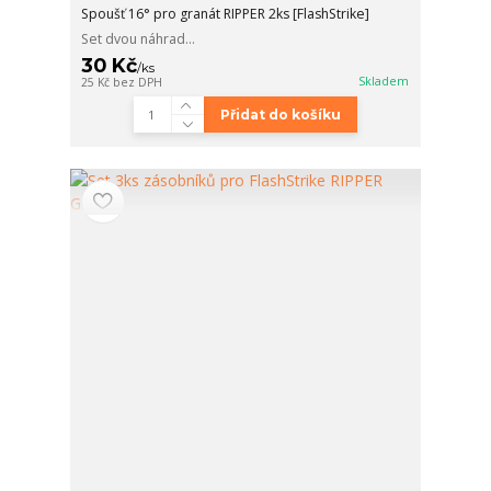
Spoušť 16° pro granát RIPPER 2ks [FlashStrike]
Set dvou náhrad...
30 Kč
/
ks
Skladem
25 Kč
bez DPH
Přidat do košíku