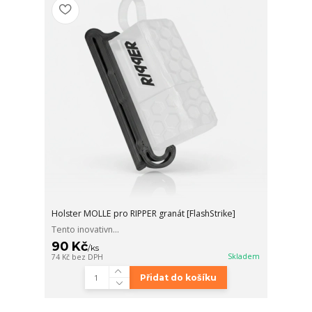
Holster MOLLE pro RIPPER granát [FlashStrike]
Tento inovativn...
90 Kč
/
ks
Skladem
74 Kč
bez DPH
Přidat do košíku