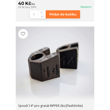
40 Kč
/
ks
Skladem
33 Kč
bez DPH
Přidat do košíku
Spoušť 14° pro granát RIPPER 2ks [FlashStrike]