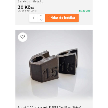
Set dvou náhrad...
30 Kč
/
ks
Skladem
25 Kč
bez DPH
Přidat do košíku
Spoušť 15° pro granát RIPPER 2ks [FlashStrike]