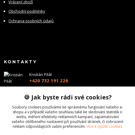
Vrácení zboží
Obchodní podmínky
Ochrana osobních údajů
KONTAKTY
Kristián Pilát
+420 732 191 226
info@profiairsoft.cz
🍪 Jak byste rádi své cookies?
Soubory cookies používáme ke správnému fungování našeho e-
shopu a v případě vašeho souhlasu také ke sledování statistik o
webu, měření efektivity reklamních kampaní, zapamatování
vašeho oblíbeného nastavení při používání stránek, či zobrazení
reklam odpovídajících vašim preferencím.
Více k využití cookies