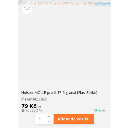
Novinka
Holster MOLLE pro ШТР-5 granát [FlashStrike]
Maximalizujte s...
79 Kč
/
ks
Skladem
65 Kč
bez DPH
Přidat do košíku