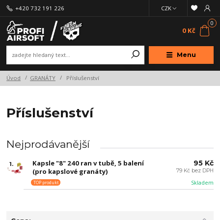
+420 732 191 226
CZK
0
0 Kč
Menu
Úvod
GRANÁTY
Příslušenství
Příslušenství
Nejprodávanější
Kapsle "8" 240 ran v tubě, 5 balení
95 Kč
1.
(pro kapslové granáty)
79 Kč bez DPH
Skladem
TOP produkt