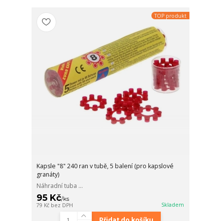
TOP produkt
Kapsle "8" 240 ran v tubě, 5 balení (pro kapslové
granáty)
Náhradní tuba ...
95 Kč
/
ks
Skladem
79 Kč
bez DPH
Přidat do košíku