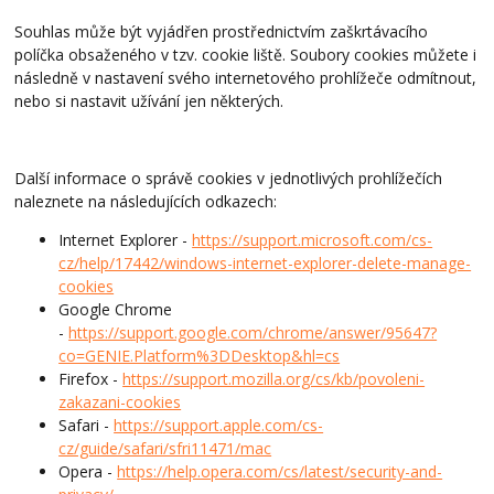
Souhlas může být vyjádřen prostřednictvím zaškrtávacího
políčka obsaženého v tzv. cookie liště. Soubory cookies můžete i
následně v nastavení svého internetového prohlížeče odmítnout,
nebo si nastavit užívání jen některých.
Další informace o správě cookies v jednotlivých prohlížečích
naleznete na následujících odkazech:
Internet Explorer -
https://support.microsoft.com/cs-
cz/help/17442/windows-internet-explorer-delete-manage-
cookies
Google Chrome
-
https://support.google.com/chrome/answer/95647?
co=GENIE.Platform%3DDesktop&hl=cs
Firefox -
https://support.mozilla.org/cs/kb/povoleni-
zakazani-cookies
Safari -
https://support.apple.com/cs-
cz/guide/safari/sfri11471/mac
Opera -
https://help.opera.com/cs/latest/security-and-