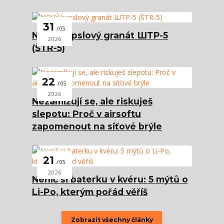
31
05
NOVÝ kapslový granát ШТР-5
2026
(ŠTR-5)
22
05
2026
Nezamlžují se, ale riskuješ
slepotu: Proč v airsoftu
zapomenout na síťové brýle
21
05
2026
Nenič si baterku v kvéru: 5 mýtů o
Li-Po, kterým pořád věříš
Zobrazit všechny články