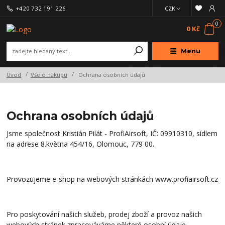
+420 732 191 226
CZK
0
0 Kč
Menu
Úvod
Vše o nákupu
Ochrana osobních údajů
Ochrana osobních údajů
Jsme společnost Kristián Pilát - ProfiAirsoft, IČ: 09910310, sídlem
na adrese 8.května 454/16, Olomouc, 779 00.
Provozujeme e-shop na webových stránkách www.profiairsoft.cz
Pro poskytování našich služeb, prodej zboží a provoz našich
webových stránek zpracováváme některé osobní údaje.