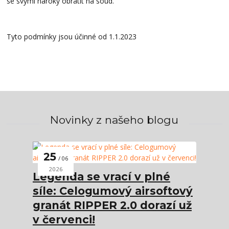
se svými nároky obrátit na soud.
Tyto podmínky jsou účinné od 1.1.2023
Novinky z našeho blogu
25
06
2026
Legenda se vrací v plné
síle: Celogumový airsoftový
granát RIPPER 2.0 dorazí už
v červenci!