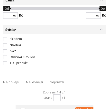
Cena:
Od
Do
Kč
Kč
Štítky
Skladem
Novinka
Akce
Doprava ZDARMA
TOP produkt
Nejnovější
Nejlevnější
Nejdražší
Zobrazuji 1-1 z 1
strana
z 1