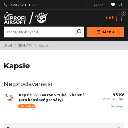
+420 732 191 226
CZK
0
0 Kč
Menu
Úvod
GRANÁTY
Kapsle
Kapsle
Nejprodávanější
Kapsle "8" 240 ran v tubě, 5 balení
95 Kč
1.
(pro kapslové granáty)
79 Kč bez DPH
Skladem
TOP produkt