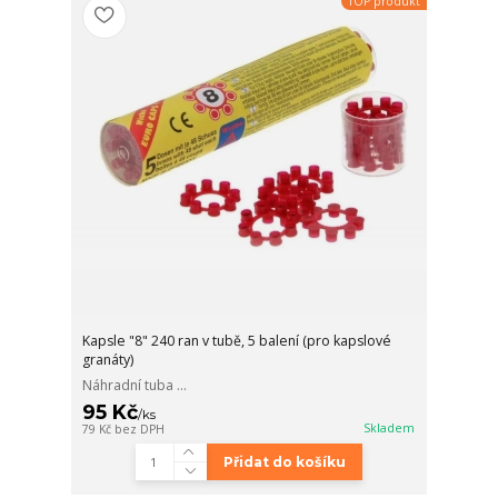
TOP produkt
Kapsle "8" 240 ran v tubě, 5 balení (pro kapslové
granáty)
Náhradní tuba ...
95 Kč
/
ks
Skladem
79 Kč
bez DPH
Přidat do košíku