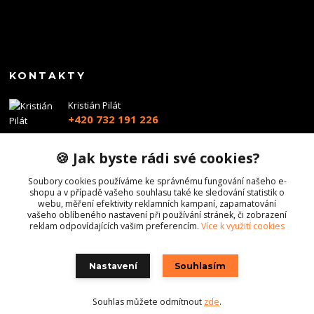
KONTAKTY
Kristián Pilát
+420 732 191 226
info@profiairsoft.cz
🍪 Jak byste rádi své cookies?
Soubory cookies používáme ke správnému fungování našeho e-
shopu a v případě vašeho souhlasu také ke sledování statistik o
webu, měření efektivity reklamních kampaní, zapamatování
vašeho oblíbeného nastavení při používání stránek, či zobrazení
reklam odpovídajících vašim preferencím.
Více k využití cookies
Nastavení
Souhlasím
Souhlas můžete odmítnout
zde
.