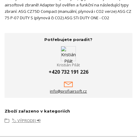
airsoftové zbraně! Adapter byl ověřen a funkční na následující typy
zbraní: ASG CZ75D Compact (manuální, plynová i CO2 verze) ASG CZ
75 P-07 DUTY S (plynová či CO2) ASG STi DUTY ONE - CO2
Potřebujete poradit?
Kristián Pilát
+420 732 191 226
info@profiairsoft.cz
Zboží zařazeno v kategoriích
🏷️ VÝPRODEJ 📢