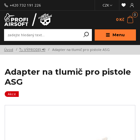
+420 732 191 226
CZK
0
0 Kč
Menu
Úvod
🏷️ VÝPRODEJ 📢
Adapter na tlumič pro pistole ASG
Adapter na tlumič pro pistole
ASG
Akce