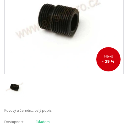
140 Kč
- 29 %
Kovový a černěn...
celý popis
Dostupnost
Skladem