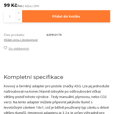
99 Kč
/
ks
82 Kč
bez DPH
Přidat do košíku
Číslo produktu:
ASPRO179
Hlídat cenu / dostupnost
Do oblíbených
Kompletní specifikace
Kovový a černěný adapter pro pistole značky ASG. Lze jej jednoduše
našroubovat na konec hlavně (obvykle po odšroubování víčka)
většiny pistolí tohoto výrobce . Tedy manuální, plynovou, nebo CO2
verzi. Na tento adapter můžete připevnit jakýkoliv tlumič s
levotočivým závitem 14x1, což je běžně používaný typ závitu u drtivé
většiny tlumičů. Hmotnost adapteru je 3,2g. Je určen výhradně pro