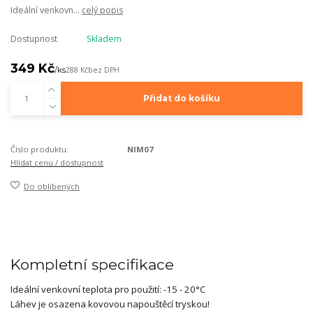
Ideální venkovn...
celý popis
Dostupnost
Skladem
349 Kč
/
ks
288 Kč
bez DPH
Přidat do košíku
Číslo produktu:
NIM07
Hlídat cenu / dostupnost
Do oblíbených
Kompletní specifikace
Ideální venkovní teplota pro použití: -15 - 20°C
Láhev je osazena kovovou napouštěcí tryskou!