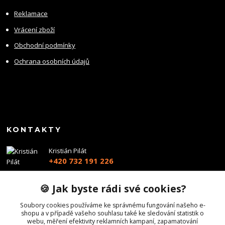
Reklamace
Vrácení zboží
Obchodní podmínky
Ochrana osobních údajů
KONTAKTY
Kristián Pilát
+420 732 191 226
info@profiairsoft.cz
🍪 Jak byste rádi své cookies?
Soubory cookies používáme ke správnému fungování našeho e-
shopu a v případě vašeho souhlasu také ke sledování statistik o
webu, měření efektivity reklamních kampaní, zapamatování