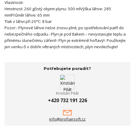
Vlastnosti:
Hmotnost: 260 gčistý objem plynu: 500 mlVýška láhve: 285
mmPrůměr láhve: 65 mm
Tlak v láhvi při 20°C: 8 bar
Pozor:- Plynové láhve nelze znovu plnit, po spotřebování patří do
nebezpečného odpadu.- Plyn je pod tlakem – nevystavujte teplu a
přímému slunečnímu záření!- Plyn je extrémně hořlavý!- Používejte
jen venku či v dobře větraných místnostech, plyn nevdechujte!
Potřebujete poradit?
Kristián Pilát
+420 732 191 226
info@profiairsoft.cz