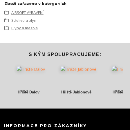
Zboží zařazeno v kategoriích
AIRSOFT VYBAVENÍ
Střelivo a plyn
Plyny a maziva
S KÝM SPOLUPRACUJEME:
Hřiště Dalov
Hřiště Jablonové
Hřiště Gr
INFORMACE PRO ZÁKAZNÍKY