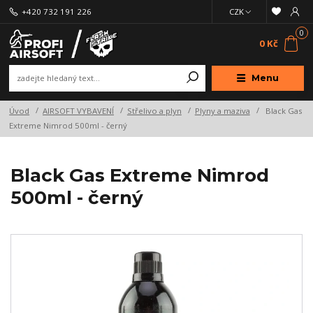
+420 732 191 226
CZK
0
0 Kč
Menu
Úvod
AIRSOFT VYBAVENÍ
Střelivo a plyn
Plyny a maziva
Black Gas
Extreme Nimrod 500ml - černý
Black Gas Extreme Nimrod
500ml - černý