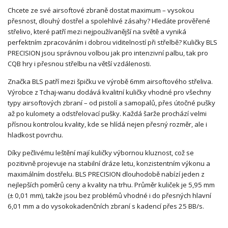
Chcete ze své airsoftové zbraně dostat maximum – vysokou
přesnost, dlouhý dostřel a spolehlivé zásahy? Hledáte prověřené
střelivo, které patří mezi nejpoužívanější na světě a vyniká
perfektním zpracováním i dobrou viditelností při střelbě? Kuličky BLS
PRECISION jsou správnou volbou jak pro intenzivní palbu, tak pro
CQB hry i přesnou střelbu na větší vzdálenosti.
Značka BLS patří mezi špičku ve výrobě 6mm airsoftového střeliva.
Výrobce z Tchaj-wanu dodává kvalitní kuličky vhodné pro všechny
typy airsoftových zbraní – od pistolí a samopalů, přes útočné pušky
až po kulomety a odstřelovací pušky. Každá šarže prochází velmi
přísnou kontrolou kvality, kde se hlídá nejen přesný rozměr, ale i
hladkost povrchu.
Díky pečlivému leštění mají kuličky výbornou kluznost, což se
pozitivně projevuje na stabilní dráze letu, konzistentním výkonu a
maximálním dostřelu. BLS PRECISION dlouhodobě nabízí jeden z
nejlepších poměrů ceny a kvality na trhu. Průměr kuliček je 5,95 mm
(± 0,01 mm), takže jsou bez problémů vhodné i do přesných hlavní
6,01 mm a do vysokokadenčních zbraní s kadencí přes 25 BB/s.