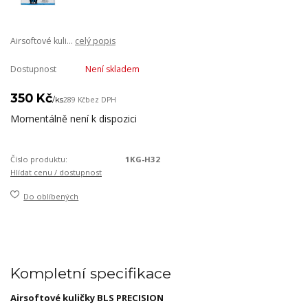
Airsoftové kuli...
celý popis
Dostupnost
Není skladem
350 Kč
/
ks
289 Kč
bez DPH
Momentálně není k dispozici
Číslo produktu:
1KG-H32
Hlídat cenu / dostupnost
Do oblíbených
Kompletní specifikace
Airsoftové kuličky BLS PRECISION