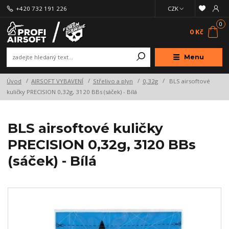
+420 732 191 226
CZK
0
0 Kč
Menu
Úvod
AIRSOFT VYBAVENÍ
Střelivo a plyn
0,32g
BLS airsoftové
kuličky PRECISION 0,32g, 3120 BBs (sáček) - Bílá
BLS airsoftové kuličky
PRECISION 0,32g, 3120 BBs
(sáček) - Bílá