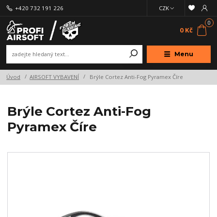
+420 732 191 226
CZK
0
0 Kč
Menu
Úvod
AIRSOFT VYBAVENÍ
Brýle Cortez Anti-Fog Pyramex Číre
Brýle Cortez Anti-Fog
Pyramex Číre