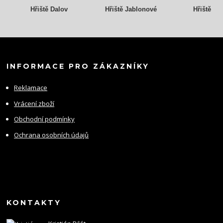
Hřiště Dalov
Hřiště Jablonové
Hřiště Gr
INFORMACE PRO ZÁKAZNÍKY
Reklamace
Vrácení zboží
Obchodní podmínky
Ochrana osobních údajů
KONTAKTY