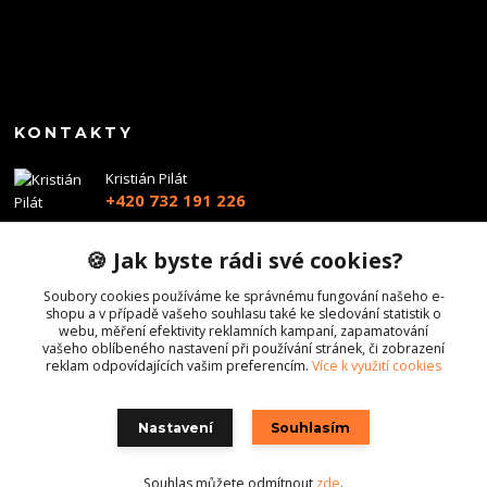
KONTAKTY
Kristián Pilát
+420 732 191 226
info@profiairsoft.cz
🍪 Jak byste rádi své cookies?
Soubory cookies používáme ke správnému fungování našeho e-
shopu a v případě vašeho souhlasu také ke sledování statistik o
webu, měření efektivity reklamních kampaní, zapamatování
vašeho oblíbeného nastavení při používání stránek, či zobrazení
reklam odpovídajících vašim preferencím.
Více k využití cookies
Nastavení
Souhlasím
Souhlas můžete odmítnout
zde
.