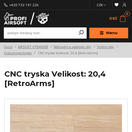
+420 732 191 226
CZK
0
0 Kč
Menu
Úvod
AIRSOFT VYBAVENÍ
Náhradní a upgrade díly
Vnitřní díly
Vzduchotechnika
CNC tryska Velikost: 20,4 [RetroArms]
CNC tryska Velikost: 20,4
[RetroArms]