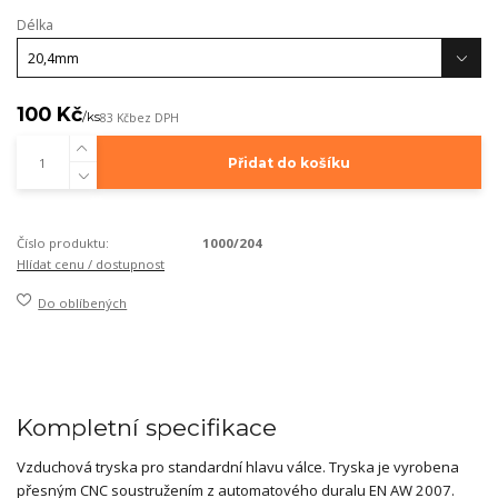
Délka
100 Kč
/
ks
83 Kč
bez DPH
Přidat do košíku
Číslo produktu:
1000/204
Hlídat cenu / dostupnost
Do oblíbených
Kompletní specifikace
Vzduchová tryska pro standardní hlavu válce. Tryska je vyrobena
přesným CNC soustružením z automatového duralu EN AW 2007.