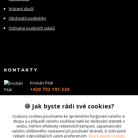
Vrácení zboží
Obchodní podmínky
Ochrana osobních údajů
KONTAKTY
Kristián Pilát
+420 732 191 226
info@profiairsoft.cz
🍪 Jak byste rádi své cookies?
Soubory cookies používáme ke správnému fungování našeho e-
shopu a v případě vašeho souhlasu také ke sledování statistik o
webu, měření efektivity reklamních kampaní, zapamatování
vašeho oblíbeného nastavení při používání stránek, či zobrazení
reklam odpovídajících vašim preferencím.
Více k využití cookies