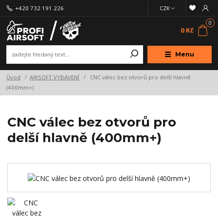
+420 732 191 226
CZK
0
0 Kč
Menu
Úvod
AIRSOFT VYBAVENÍ
CNC válec bez otvorů pro delší hlavně
(400mm+)
CNC válec bez otvorů pro
delší hlavně (400mm+)