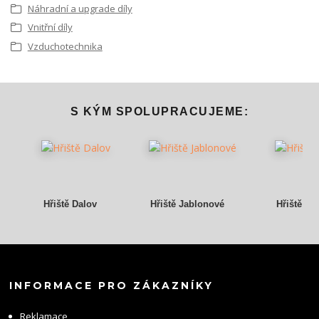
Náhradní a upgrade díly
Vnitřní díly
Vzduchotechnika
S KÝM SPOLUPRACUJEME:
Hřiště Dalov
Hřiště Jablonové
Hřiště Gr
INFORMACE PRO ZÁKAZNÍKY
Reklamace