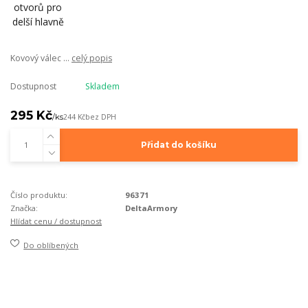
Kovový válec ...
celý popis
Dostupnost
Skladem
295 Kč
/
ks
244 Kč
bez DPH
Přidat do košíku
Číslo produktu:
96371
Značka:
DeltaArmory
Hlídat cenu / dostupnost
Do oblíbených