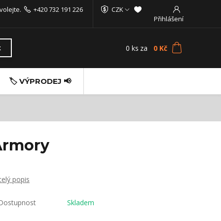
volejte.
+420 732 191 226
CZK
Přihlášení
0
ks
za
0 Kč
t
🏷️ VÝPRODEJ 📢
Armory
celý popis
Dostupnost
Skladem