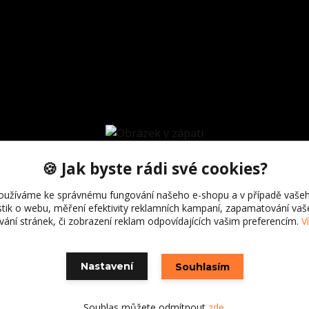
🍪 Jak byste rádi své cookies?
oužíváme ke správnému fungování našeho e-shopu a v případě vašeh
istik o webu, měření efektivity reklamních kampaní, zapamatování va
ívání stránek, či zobrazení reklam odpovídajících vašim preferencím.
V
Nastavení
Souhlasím
Souhlas můžete odmítnout
zde
.