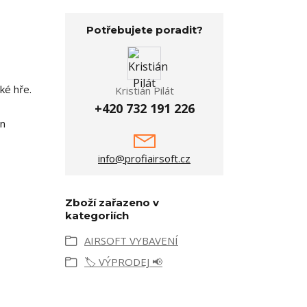
Potřebujete poradit?
cké hře.
Kristián Pilát
+420 732 191 226
en
info@profiairsoft.cz
Zboží zařazeno v
kategoriích
AIRSOFT VYBAVENÍ
🏷️ VÝPRODEJ 📢