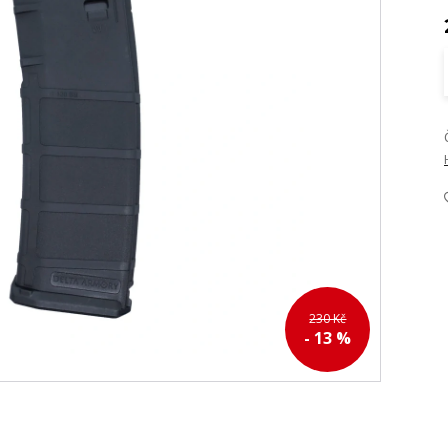
230 Kč
- 13 %