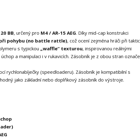
120 BB
, určený pro
M4 / AR-15 AEG
. Díky mid-cap konstrukci
ři pohybu (no battle rattle)
, což ocení zejména hráči při takti
olymeru s typickou
„waffle“ texturou
, inspirovanou reálnými
chop a manipulaci i v rukavicích. Zásobník je z obou stran označ
ocí rychlonabíječky (speedloaderu). Zásobník je kompatibilní s
vhodný jako základní nebo doplňkový zásobník do výstroje.
úchop
oader)
AEG