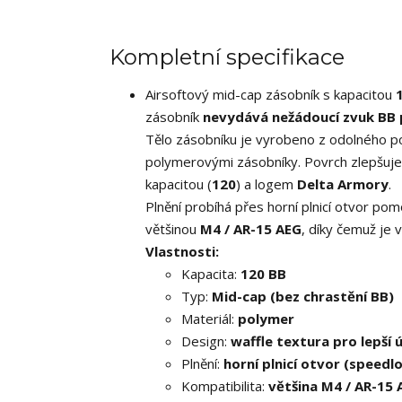
Kompletní specifikace
Airsoftový mid-cap zásobník s kapacitou
zásobník
nevydává nežádoucí zvuk BB p
Tělo zásobníku je vyrobeno z odolného p
polymerovými zásobníky. Povrch zlepšuje ú
kapacitou (
120
) a logem
Delta Armory
.
Plnění probíhá přes horní plnicí otvor pom
většinou
M4 / AR-15 AEG
, díky čemuž je 
Vlastnosti:
Kapacita:
120 BB
Typ:
Mid-cap (bez chrastění BB)
Materiál:
polymer
Design:
waffle textura pro lepší 
Plnění:
horní plnicí otvor (speedl
Kompatibilita:
většina M4 / AR-15 