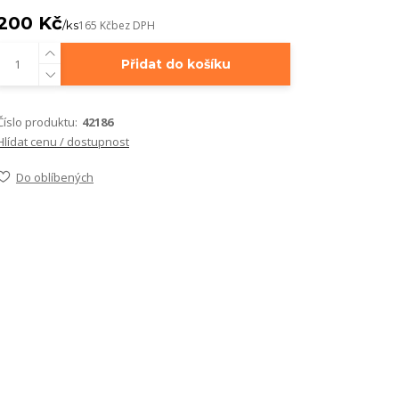
200 Kč
/
ks
165 Kč
bez DPH
Přidat do košíku
Číslo produktu:
42186
Hlídat cenu / dostupnost
Do oblíbených