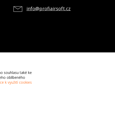
info@profiairsoft.cz
o souhlasu také ke
šeho oblíbeného
íce k využití cookies