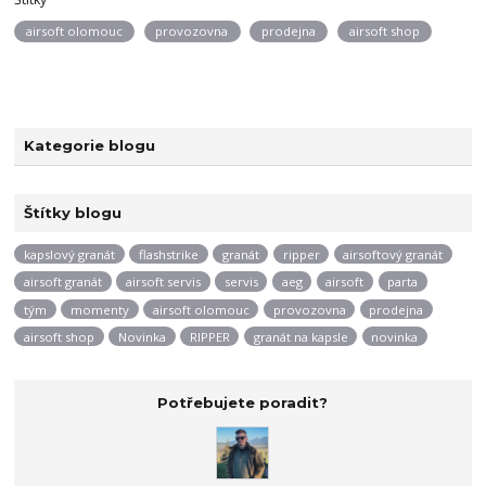
airsoft olomouc
provozovna
prodejna
airsoft shop
Kategorie blogu
Štítky blogu
kapslový granát
flashstrike
granát
ripper
airsoftový granát
airsoft granát
airsoft servis
servis
aeg
airsoft
parta
tým
momenty
airsoft olomouc
provozovna
prodejna
airsoft shop
Novinka
RIPPER
granát na kapsle
novinka
Potřebujete poradit?