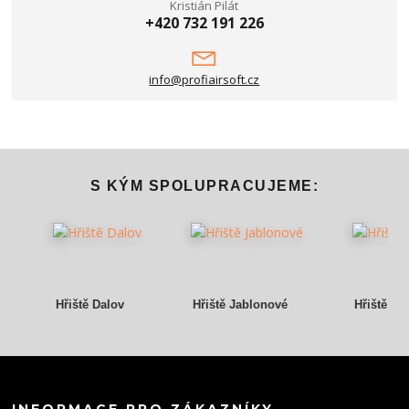
Kristián Pilát
+420 732 191 226
info@profiairsoft.cz
S KÝM SPOLUPRACUJEME:
Hřiště Dalov
Hřiště Jablonové
Hřiště Gr
INFORMACE PRO ZÁKAZNÍKY