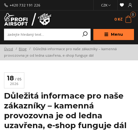
+420 732 191 226
CZK
0
0 Kč
Menu
Úvod
Blog
Důležitá informace pro naše zákazníky – kamenná
provozovna je od ledna uzavřena, e-shop funguje dál
18
05
2026
Důležitá informace pro naše
zákazníky – kamenná
provozovna je od ledna
uzavřena, e-shop funguje dál