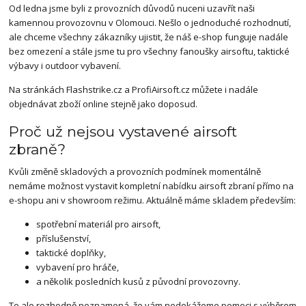
Od ledna jsme byli z provozních důvodů nuceni uzavřít naši
kamennou provozovnu v Olomouci. Nešlo o jednoduché rozhodnutí,
ale chceme všechny zákazníky ujistit, že náš e-shop funguje nadále
bez omezení a stále jsme tu pro všechny fanoušky airsoftu, taktické
výbavy i outdoor vybavení.
Na stránkách
Flashstrike.cz
a
ProfiAirsoft.cz
můžete i nadále
objednávat zboží online stejně jako doposud.
Proč už nejsou vystavené airsoft
zbraně?
Kvůli změně skladových a provozních podmínek momentálně
nemáme možnost vystavit kompletní nabídku airsoft zbraní přímo na
e-shopu ani v showroom režimu. Aktuálně máme skladem především:
spotřební materiál pro airsoft,
příslušenství,
taktické doplňky,
vybavení pro hráče,
a několik posledních kusů z původní provozovny.
To ale rozhodně neznamená, že vám nedokážeme pomoci s výběrem