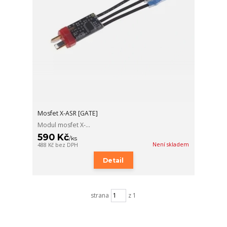
Mosfet X-ASR [GATE]
Modul mosfet X-...
590 Kč
/
ks
Není skladem
488 Kč
bez DPH
Detail
strana
z 1