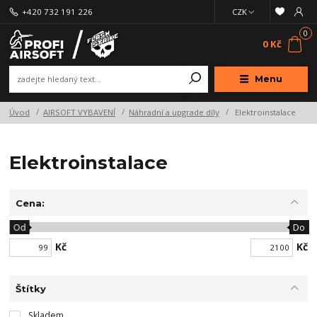
+420 732 191 226
CZK
0
0 Kč
Menu
Úvod
AIRSOFT VYBAVENÍ
Náhradní a upgrade díly
Elektroinstalace
Elektroinstalace
Cena:
Od
Do
Kč
Kč
Štítky
Skladem