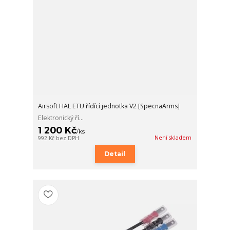
Airsoft HAL ETU řídící jednotka V2 [SpecnaArms]
Elektronický ří...
1 200 Kč
/
ks
Není skladem
992 Kč
bez DPH
Detail