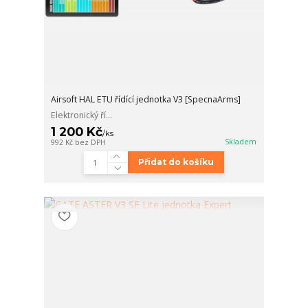
Airsoft HAL ETU řídící jednotka V3 [SpecnaArms]
Elektronický ří...
1 200 Kč
/
ks
Skladem
992 Kč
bez DPH
Přidat do košíku