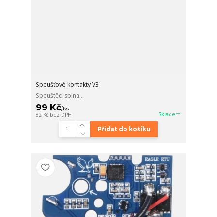
Spoušťové kontakty V3
Spouštěcí spína...
99 Kč
/
ks
Skladem
82 Kč
bez DPH
Přidat do košíku