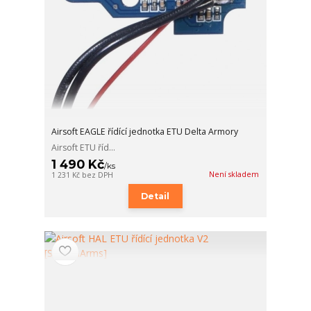
Airsoft EAGLE řídící jednotka ETU Delta Armory
Airsoft ETU říd...
1 490 Kč
/
ks
Není skladem
1 231 Kč
bez DPH
Detail