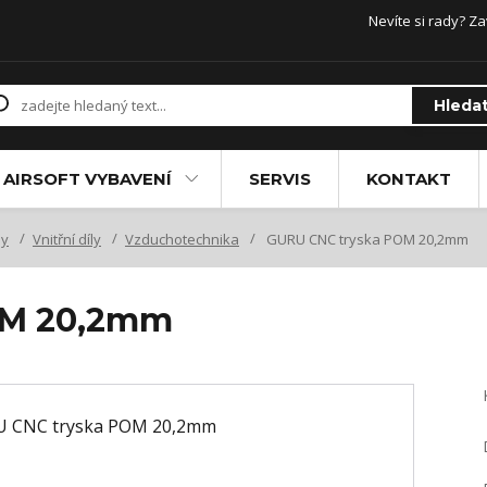
Nevíte si rady? Za
Hleda
AIRSOFT VYBAVENÍ
SERVIS
KONTAKT
ly
Vnitřní díly
Vzduchotechnika
GURU CNC tryska POM 20,2mm
OM 20,2mm