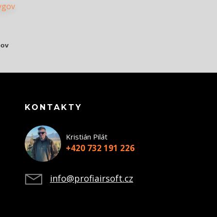
gov
KONTAKTY
Kristián Pilát
+420 732 191 226
info@profiairsoft.cz