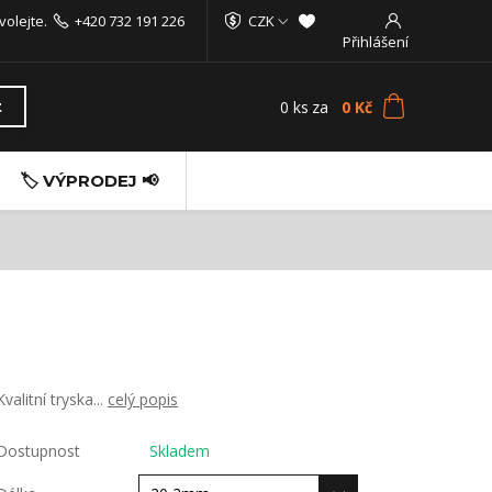
volejte.
+420 732 191 226
CZK
Přihlášení
0
ks
za
0 Kč
t
🏷️ VÝPRODEJ 📢
Kvalitní tryska...
celý popis
Dostupnost
Skladem