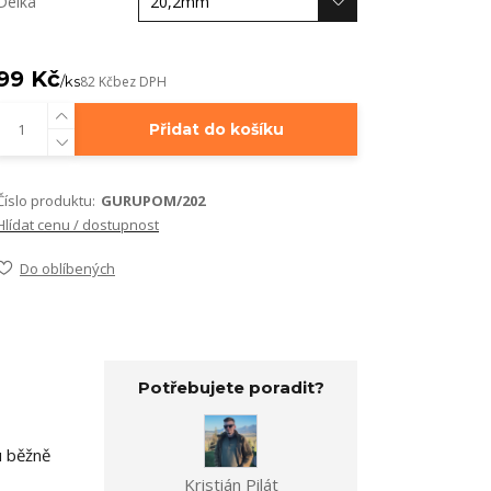
Délka
99 Kč
/
ks
82 Kč
bez DPH
Přidat do košíku
Číslo produktu:
GURUPOM/202
Hlídat cenu / dostupnost
Do oblíbených
Potřebujete poradit?
u běžně
Kristián Pilát