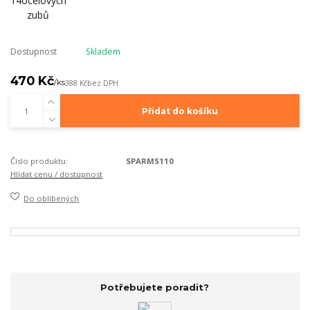
Dostupnost
Skladem
470 Kč
/
ks
388 Kč
bez DPH
Přidat do košíku
Číslo produktu:
SPARMS110
Hlídat cenu / dostupnost
Do oblíbených
Potřebujete poradit?