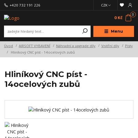
+420 732 191 226
CZK
0
0 Kč
Menu
Úvod
AIRSOFT VYBAVENÍ
Náhradní a upgrade díly
Vnitřní díly
Písty
Hliníkový CNC píst - 14ocelových zubů
Hliníkový CNC píst -
14ocelových zubů