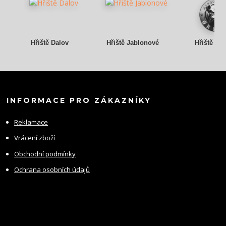
Hřiště Dalov
Hřiště Jablonové
Hřiště Gr
INFORMACE PRO ZÁKAZNÍKY
Reklamace
Vrácení zboží
Obchodní podmínky
Ochrana osobních údajů