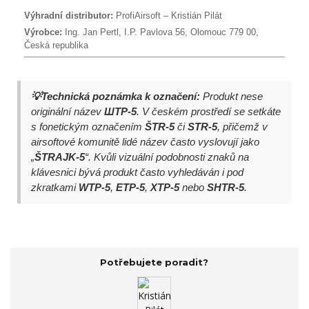
Výhradní distributor:
ProfiAirsoft – Kristián Pilát
Výrobce:
Ing. Jan Pertl, I.P. Pavlova 56, Olomouc 779 00,
Česká republika
💡Technická poznámka k označení:
Produkt nese
originální název
ШТР-5
. V českém prostředí se setkáte
s fonetickým označením
ŠTR-5
či
STR-5
, přičemž v
airsoftové komunitě lidé název často vyslovují jako
„
ŠTRAJK-5
“. Kvůli vizuální podobnosti znaků na
klávesnici bývá produkt často vyhledáván i pod
zkratkami
WTP-5
,
ETP-5
,
XTP-5
nebo
SHTR-5
.
Potřebujete poradit?