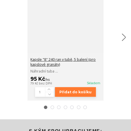
Kapsle "8" 240 ran v tubě, 5 balení (pro
Set 3ks zásobn
kapslové granáty)
Granát
Náhradní tuba ...
Náhradní set zá
30 Kč
95 Kč
/
ks
/
ks
25 Kč
bez DPH
Skladem
79 Kč
bez DPH
Přidat do košíku