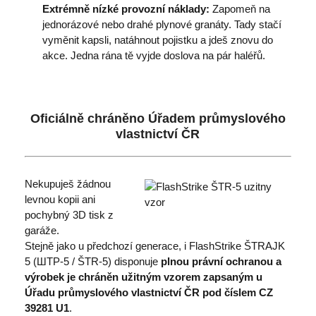
Extrémně nízké provozní náklady:
Zapomeň na
jednorázové nebo drahé plynové granáty. Tady stačí
vyměnit kapsli, natáhnout pojistku a jdeš znovu do
akce. Jedna rána tě vyjde doslova na pár haléřů.
Oficiálně chráněno Úřadem průmyslového
vlastnictví ČR
Nekupuješ žádnou
levnou kopii ani
pochybný 3D tisk z
garáže.
Stejně jako u předchozí generace, i FlashStrike ŠTRAJK
5 (ШТР-5 / ŠTR-5) disponuje
plnou právní ochranou a
výrobek je chráněn užitným vzorem zapsaným u
Úřadu průmyslového vlastnictví ČR pod číslem CZ
39281 U1
.