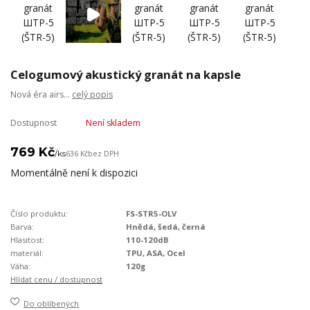
Celogumový akustický granát na kapsle
Nová éra airs...
celý popis
Dostupnost
Není skladem
769 Kč
/
ks
636 Kč
bez DPH
Momentálně není k dispozici
Číslo produktu:
FS-STR5-OLV
Barva:
Hnědá, šedá, černá
Hlasitost:
110-120dB
materiál:
TPU, ASA, Ocel
Váha:
120g
Hlídat cenu / dostupnost
Do oblíbených