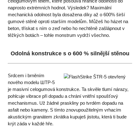
celogumovým tělem, které posouvá hranice odolnosti do
naprosto extrémních hodnot. Výsledek? Maximální
mechanická odolnost byla dosažena díky až o 600% širší
gumové stěně oproti starším modelům. Můžeš ho házet na
beton, třískat s ním o zeď nebo ho nechtěně zašlápnout v
těžkých botách – tohle monstrum vydrží všechno.
Odolná konstrukce s o 600 % silnější stěnou
Srdcem i brněním
nového modelu ШТР-5
je masivní celogumová konstrukce. Ta skvěle tlumí nárazy,
pohlcuje vibrace při dopadu a chrání vnitřní spoušťový
mechanismus. Už žádné praskliny po tvrdém dopadu na
asfalt nebo kameny. S tímto znovupoužitelným vrhacím
akustickým granátem zkrátka kupuješ jistotu, která ti bude
krýt záda v každé hře.