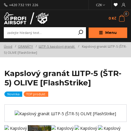
+420 732 191 226
CZK
0
0 Kč
Menu
Úvod
GRANÁTY
ШТР-5 kapslový granát
Kapslový granát ШТР-5 (ŠTR-
5) OLIVE [FlashStrike]
Kapslový granát ШТР-5 (ŠTR-
5) OLIVE [FlashStrike]
Novinka
TOP produkt