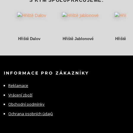
S KÝM SPOLUPRACUJEME:
Hřiště Dalov
Hřiště Jablonové
Hřiště Gr
INFORMACE PRO ZÁKAZNÍKY
Reklamace
Vrácení zboží
Obchodní podmínky
Ochrana osobních údajů