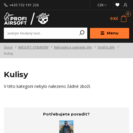
+420 732 191 226
CZK
0
0 Kč
Menu
Úvod
AIRSOFT VYBAVENÍ
Náhradní a upgrade díly
Vnitřní díly
Kulisy
Kulisy
V této kategorii nebylo nalezeno žádné zboží.
Potřebujete poradit?