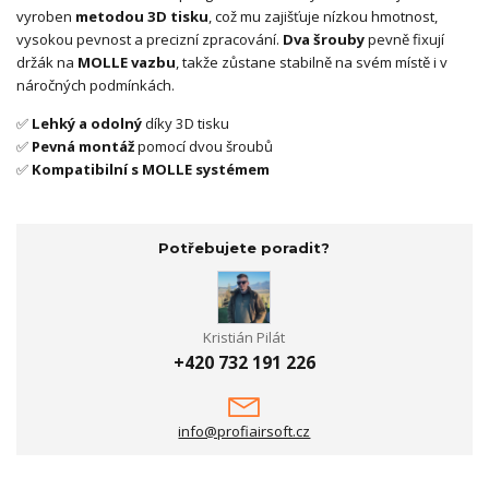
vyroben
metodou 3D tisku
, což mu zajišťuje nízkou hmotnost,
vysokou pevnost a precizní zpracování.
Dva šrouby
pevně fixují
držák na
MOLLE vazbu
, takže zůstane stabilně na svém místě i v
náročných podmínkách.
✅
Lehký a odolný
díky 3D tisku
✅
Pevná montáž
pomocí dvou šroubů
✅
Kompatibilní s MOLLE systémem
Potřebujete poradit?
Kristián Pilát
+420 732 191 226
info@profiairsoft.cz