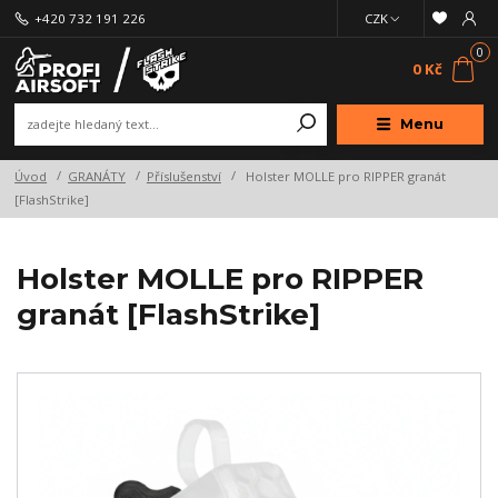
+420 732 191 226
CZK
0
0 Kč
Menu
Úvod
GRANÁTY
Příslušenství
Holster MOLLE pro RIPPER granát
[FlashStrike]
Holster MOLLE pro RIPPER
granát [FlashStrike]