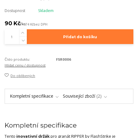
Dostupnost
Skladem
90 Kč
/
ks
74 Kč
bez DPH
Přidat do košíku
Číslo produktu:
FSR0006
Hlídat cenu / dostupnost
Do oblíbených
Kompletní specifikace
Související zboží
2
Kompletní specifikace
Tento
inovativní držák
pro granát RIPPER by FlashStrike je