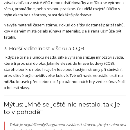
zásah z blízka z ostré AEG nebo odstřelovačky a mřížka se vytrhne z
rámu, promáčkne, nebo rovnou praskne. Co udělá rozjeté BBčko s
tvým okem bez zábrany, si asi dokážeš představit.
Navyše materiál časem stárne. Pokud do síťky dostaneš pár zásahů,
kov v daném místě oslabí (únava materiálu). Další rána už může být
fatální.
3. Horší viditelnost v šeru a CQB
I když se to na sluníčku nezdá, síťka výrazně snižuje množství světla,
které ti prochází do oka. Jakmile vlezeš do tmavé budovy (CQB),
starého bunkru nebo hraješ v lese pod hustými stromy při stmívání,
přes síťové brýle uvidíš velké kulové. Tvé oči navíc neustále ostří na
mřížku kousek před sebou, což po pár hodinách hry vede k únavě očí
a bolesti hlavy.
Mýtus: „Mně se ještě nic nestalo, tak je
to v pohodě“
Tohle je nejoblíbenější argument zastánců síťovek. „Hraju s nimi dva