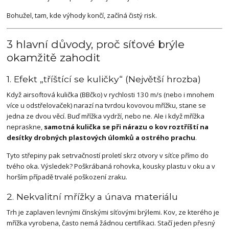
Bohužel, tam, kde výhody končí, začíná čistý risk.
3 hlavní důvody, proč síťové brýle
okamžitě zahodit
1. Efekt „tříštící se kuličky“ (Největší hrozba)
Když airsoftová kulička (BBčko) v rychlosti 130 m/s (nebo i mnohem
více u odstřelovaček) narazí na tvrdou kovovou mřížku, stane se
jedna ze dvou věcí. Buď mřížka vydrží, nebo ne. Ale i když mřížka
nepraskne,
samotná kulička se při nárazu o kov roztříští na
desítky drobných plastových úlomků a ostrého prachu
.
Tyto střepiny pak setrvačností proletí skrz otvory v síťce přímo do
tvého oka. Výsledek? Poškrábaná rohovka, kousky plastu v oku a v
horším případě trvalé poškození zraku.
2. Nekvalitní mřížky a únava materiálu
Trh je zaplaven levnými čínskými síťovými brýlemi. Kov, ze kterého je
mřížka vyrobena, často nemá žádnou certifikaci. Stačí jeden přesný