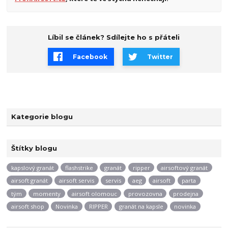
Líbil se článek? Sdílejte ho s přáteli
Facebook
Twitter
Kategorie blogu
Štítky blogu
kapslový granát
flashstrike
granát
ripper
airsoftový granát
airsoft granát
airsoft servis
servis
aeg
airsoft
parta
tým
momenty
airsoft olomouc
provozovna
prodejna
airsoft shop
Novinka
RIPPER
granát na kapsle
novinka