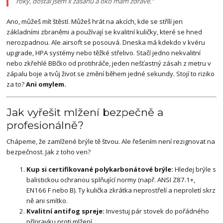
roky, dostal jsem x zásahů a oko mám zdravé.“
Ano, můžeš mít štěstí. Můžeš hrát na akcích, kde se střílí jen
základními zbraněmi a používají se kvalitní kuličky, které se hned
nerozpadnou. Ale airsoft se posouvá. Dneska má kdekdo v kvéru
upgrade, HPA systémy nebo těžké střelivo. Stačí jedno nekvalitní
nebo zkřehlé BBčko od protihráče, jeden nešťastný zásah z metru v
zápalu boje a tvůj život se změní během jedné sekundy. Stojí to riziko
za to?
Ani omylem.
Jak vyřešit mlžení bezpečně a
profesionálně?
Chápeme, že zamlžené brýle tě štvou. Ale řešením není rezignovat na
bezpečnost. Jak z toho ven?
Kup si certifikované polykarbonátové brýle:
Hledej brýle s
balistickou ochranou splňující normy (např. ANSI Z87.1+,
EN166 F nebo B). Ty kulička zkrátka neprostřelí a neproletí skrz
ně ani smítko.
Kvalitní antifog spreje:
Investuj pár stovek do pořádného
přípravku proti mlžení.