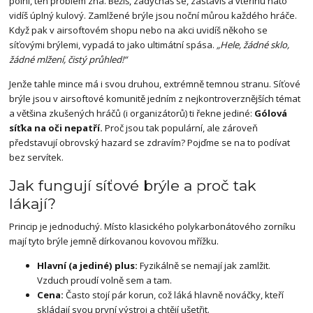
polní, ten problém zná. Běžíš, zadýcháš se, zastavíš a vteřinu nato
vidíš úplný kulový. Zamlžené brýle jsou noční můrou každého hráče.
Když pak v airsoftovém shopu nebo na akci uvidíš někoho se
síťovými brýlemi, vypadá to jako ultimátní spása.
„Hele, žádné sklo,
žádné mlžení, čistý průhled!“
Jenže tahle mince má i svou druhou, extrémně temnou stranu. Síťové
brýle jsou v airsoftové komunitě jedním z nejkontroverznějších témat
a většina zkušených hráčů (i organizátorů) ti řekne jediné:
Gólová
síťka na oči nepatří.
Proč jsou tak populární, ale zároveň
představují obrovský hazard se zdravím? Pojďme se na to podívat
bez servítek.
Jak fungují síťové brýle a proč tak
lákají?
Princip je jednoduchý. Místo klasického polykarbonátového zorníku
mají tyto brýle jemně dírkovanou kovovou mřížku.
Hlavní (a jediné) plus:
Fyzikálně se nemají jak zamlžit.
Vzduch proudí volně sem a tam.
Cena:
Často stojí pár korun, což láká hlavně nováčky, kteří
skládají svou první výstroj a chtějí ušetřit.