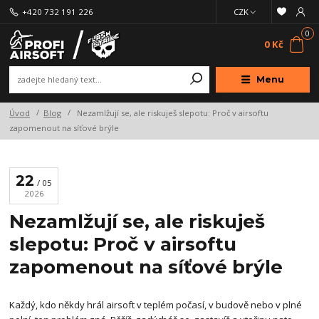
+420 732 191 226
CZK
0
0 Kč
Menu
Úvod
Blog
Nezamlžují se, ale riskuješ slepotu: Proč v airsoftu
zapomenout na síťové brýle
22
05
2026
Nezamlžují se, ale riskuješ
slepotu: Proč v airsoftu
zapomenout na síťové brýle
Každý, kdo někdy hrál airsoft v teplém počasí, v budově nebo v plné