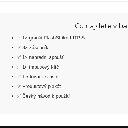
Co najdete v ba
✅ 1× granát FlashStrike ШТР-5
✅ 3× zásobník
✅ 1× náhradní spoušť
✅ 1× imbusový klíč
✅ Testovací kapsle
✅ Produktový plakát
✅ Český návod k použití