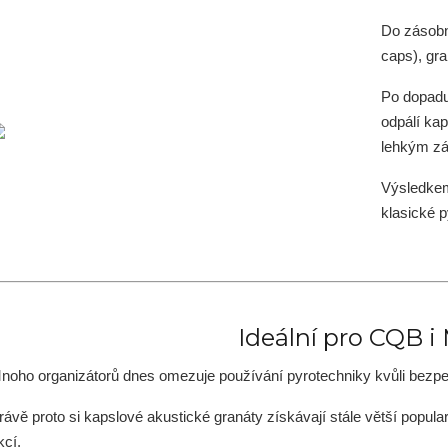
Do zásobn
caps), gr
Po dopadu
odpálí kap
lehkým z
Výsledkem
klasické p
Ideální pro CQB i
noho organizátorů dnes omezuje používání pyrotechniky kvůli bezpeč
rávě proto si kapslové akustické granáty získávají stále větší popul
kcí.