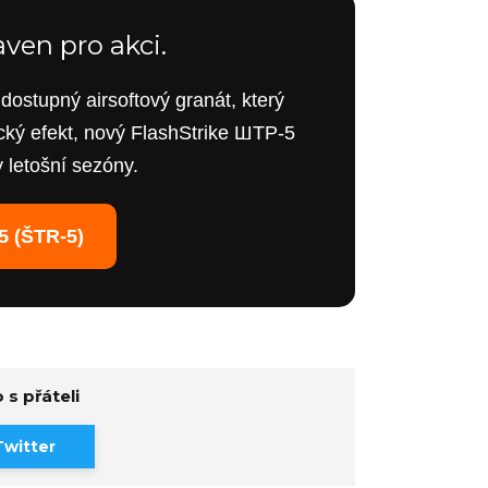
aven pro akci.
ostupný airsoftový granát, který
ický efekt, nový FlashStrike ШТР-5
y letošní sezóny.
5 (ŠТR-5)
 s přáteli
Twitter