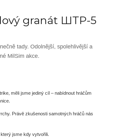
lový granát ШТР-5
ečně tady. Odolnější, spolehlivější a
čné MilSim akce.
trike, měli jsme jediný cíl – nabídnout hráčům
nice.
povrchy. Právě zkušenosti samotných hráčů nás
který jsme kdy vytvořili.