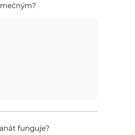
ýjimečným?
ranát funguje?