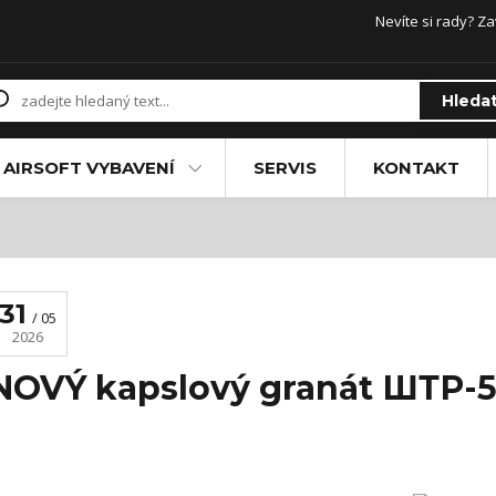
Nevíte si rady? Za
Hleda
AIRSOFT VYBAVENÍ
SERVIS
KONTAKT
31
05
2026
NOVÝ kapslový granát ШТР-5