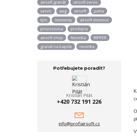
airsoft granát
airsoft servis
servis
aeg
airsoft
parta
tým
momenty
airsoft olomouc
provozovna
prodejna
airsoft shop
Novinka
RIPPER
granát na kapsle
novinka
Potřebujete poradit?
K
Kristián Pilát
c
+420 732 191 226
O
p
info@profiairsoft.cz
V