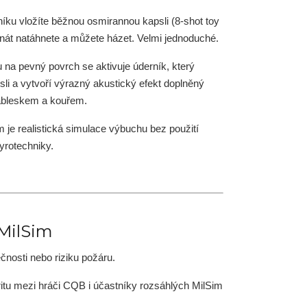
íku vložíte běžnou osmirannou kapsli (8-shot toy
anát natáhnete a můžete házet. Velmi jednoduché.
 na pevný povrch se aktivuje úderník, který
sli a vytvoří výrazný akustický efekt doplněný
ábleskem a kouřem.
 je realistická simulace výbuchu bez použití
yrotechniky.
 MilSim
nosti nebo riziku požáru.
aritu mezi hráči CQB i účastníky rozsáhlých MilSim