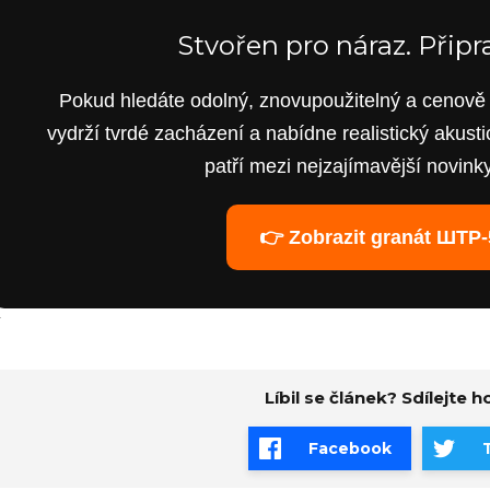
Stvořen pro náraz. Připr
Pokud hledáte odolný, znovupoužitelný a cenově d
vydrží tvrdé zacházení a nabídne realistický akust
patří mezi nejzajímavější novink
👉 Zobrazit granát ШТР-
`
Líbil se článek? Sdílejte ho
Facebook