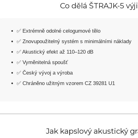
Co dělá ŠТRAJK-5 v
✅ Extrémně odolné celogumové tělo
✅ Znovupoužitelný systém s minimálními náklady
✅ Akustický efekt až 110–120 dB
✅ Vyměnitelná spoušť
✅ Český vývoj a výroba
✅ Chráněno užitným vzorem CZ 39281 U1
Jak kapslový akustický g