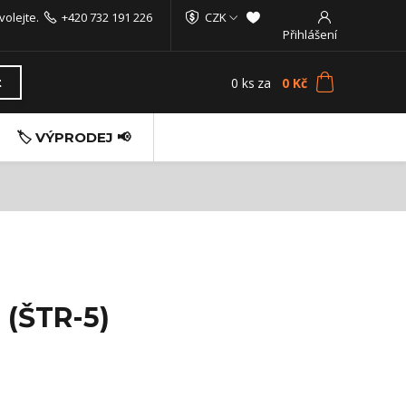
volejte.
+420 732 191 226
CZK
Přihlášení
0
ks
za
0 Kč
t
🏷️ VÝPRODEJ 📢
 (ŠTR-5)