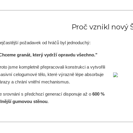
Proč vznikl nový
ejčastější požadavek od hráčů byl jednoduchý:
Chceme granát, který vydrží opravdu všechno."
roto jsme kompletně přepracovali konstrukci a vytvořili
asivní celogumové tělo, které výrazně lépe absorbuje
árazy a chrání vnitřní mechanismus.
e srovnání s předchozí generací disponuje až o
600 %
ilnější gumovou stěnou
.