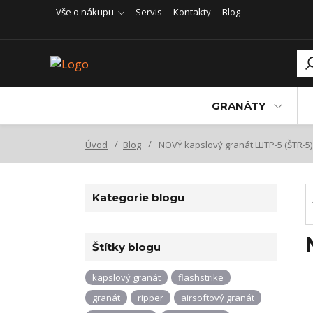
Vše o nákupu
Servis
Kontakty
Blog
GRANÁTY
Úvod
Blog
NOVÝ kapslový granát ШТР-5 (ŠTR-5)
Kategorie blogu
Štítky blogu
kapslový granát
flashstrike
granát
ripper
airsoftový granát