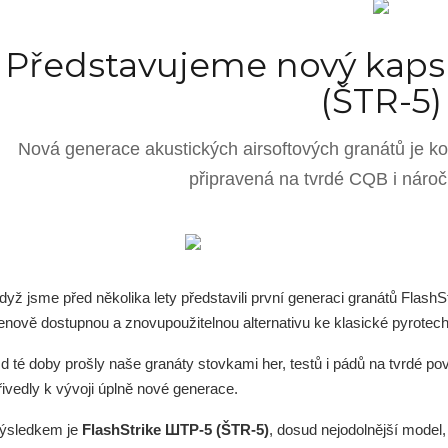
Představujeme nový kaps
(ŠTR-5)
Nová generace akustických airsoftových granátů je kon
připravená na tvrdé CQB i náro
dyž jsme před několika lety představili první generaci granátů FlashS
enově dostupnou a znovupoužitelnou alternativu ke klasické pyrotech
d té doby prošly naše granáty stovkami her, testů i pádů na tvrdé 
řivedly k vývoji úplně nové generace.
ýsledkem je
FlashStrike ШТР-5 (ŠTR-5)
, dosud nejodolnější model, 