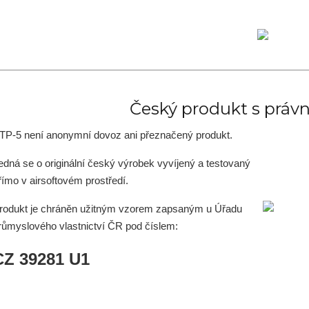
Český produkt s práv
ТР-5 není anonymní dovoz ani přeznačený produkt.
edná se o originální český výrobek vyvíjený a testovaný
římo v airsoftovém prostředí.
rodukt je chráněn užitným vzorem zapsaným u Úřadu
růmyslového vlastnictví ČR pod číslem:
CZ 39281 U1