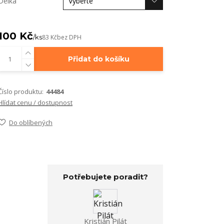
Délka
100 Kč
/
ks
83 Kč
bez DPH
Přidat do košíku
Číslo produktu:
44484
Hlídat cenu / dostupnost
Do oblíbených
Potřebujete poradit?
Kristián Pilát