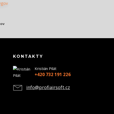
gov
KONTAKTY
Kristián Pilát
+420 732 191 226
info@profiairsoft.cz