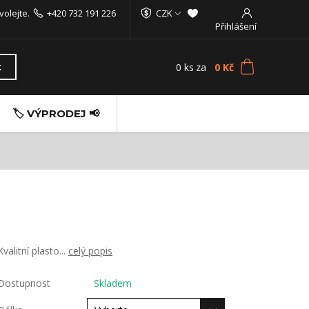
volejte.
+420 732 191 226
CZK
Přihlášení
0
ks
za
0 Kč
t
🏷️ VÝPRODEJ 📢
Kvalitní plasto...
celý popis
Dostupnost
Skladem