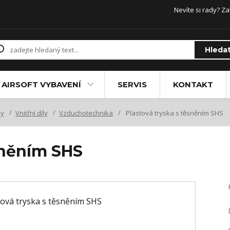
Nevíte si rady? Za
Hleda
AIRSOFT VYBAVENÍ
SERVIS
KONTAKT
ly
Vnitřní díly
Vzduchotechnika
Plastová tryska s těsněním SHS
sněním SHS