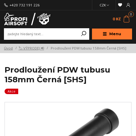
+420 732 191 226
CZK
0
0 Kč
Menu
Úvod
🏷️ VÝPRODEJ 📢
Prodloužení PDW tubusu 158mm Černá [SHS]
Prodloužení PDW tubusu
158mm Černá [SHS]
Akce