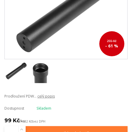
255 Kč
- 61 %
Prodloužení PDW...
celý popis
Dostupnost
Skladem
99 Kč
/
ks
82 Kč
bez DPH