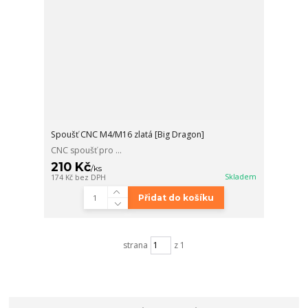
Spoušť CNC M4/M16 zlatá [Big Dragon]
CNC spoušť pro ...
210 Kč
/
ks
Skladem
174 Kč
bez DPH
Přidat do košíku
strana
z 1