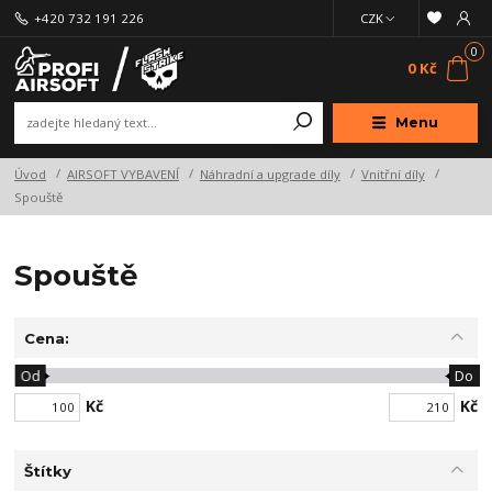
+420 732 191 226
CZK
0
0 Kč
Menu
Úvod
AIRSOFT VYBAVENÍ
Náhradní a upgrade díly
Vnitřní díly
Spouště
Spouště
Cena:
Od
Do
Kč
Kč
Štítky