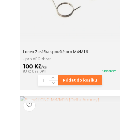
Lonex Zarážka spouště pro M4/M16
- pro AEG zbran...
100 Kč
/
ks
Skladem
83 Kč
bez DPH
Přidat do košíku