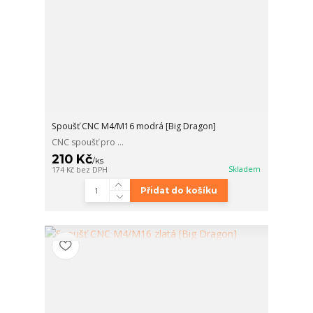
Spoušť CNC M4/M16 modrá [Big Dragon]
CNC spoušť pro ...
210 Kč
/
ks
Skladem
174 Kč
bez DPH
Přidat do košíku