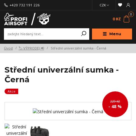
+420 732 191 226
CZK
0
0 Kč
Menu
Úvod
🏷️ VÝPRODEJ 📢
Střední univerzální sumka - Černá
Střední univerzální sumka -
Černá
Akce
229 Kč
- 48 %