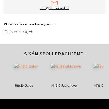
info@profiairsoft.cz
Zboží zařazeno v kategoriích
🏷️ VÝPRODEJ 📢
S KÝM SPOLUPRACUJEME:
Hřiště Dalov
Hřiště Jablonové
Hřiště Gr