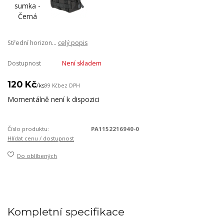
Střední horizon...
celý popis
Dostupnost
Není skladem
120 Kč
/
ks
99 Kč
bez DPH
Momentálně není k dispozici
Číslo produktu:
PA1152216940-0
Hlídat cenu / dostupnost
Do oblíbených
Kompletní specifikace