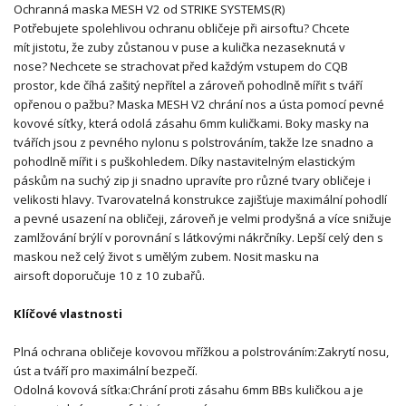
Ochranná maska MESH V2 od STRIKE SYSTEMS(R)
Potřebujete spolehlivou ochranu obličeje při airsoftu? Chcete
mít jistotu, že zuby zůstanou v puse a kulička nezaseknutá v
nose? Nechcete se strachovat před každým vstupem do CQB
prostor, kde číhá zašitý nepřítel a zároveň pohodlně mířit s tváří
opřenou o pažbu? Maska MESH V2 chrání nos a ústa pomocí pevné
kovové síťky, která odolá zásahu 6mm kuličkami. Boky masky na
tvářích jsou z pevného nylonu s polstrováním, takže lze snadno a
pohodlně mířit i s puškohledem. Díky nastavitelným elastickým
páskům na suchý zip ji snadno upravíte pro různé tvary obličeje i
velikosti hlavy. Tvarovatelná konstrukce zajišťuje maximální pohodlí
a pevné usazení na obličeji, zároveň je velmi prodyšná a více snižuje
zamlžování brýlí v porovnání s látkovými nákrčníky. Lepší celý den s
maskou než celý život s umělým zubem. Nosit masku na
airsoft doporučuje 10 z 10 zubařů.
Klíčové vlastnosti
Plná ochrana obličeje kovovou mřížkou a polstrováním:Zakrytí nosu,
úst a tváří pro maximální bezpečí.
Odolná kovová síťka:Chrání proti zásahu 6mm BBs kuličkou a je