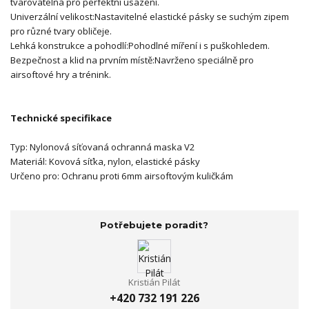
tvarovatelná pro perfektní usazení.
Univerzální velikost:Nastavitelné elastické pásky se suchým zipem
pro různé tvary obličeje.
Lehká konstrukce a pohodlí:Pohodlné míření i s puškohledem.
Bezpečnost a klid na prvním místě:Navrženo speciálně pro
airsoftové hry a trénink.
Technické specifikace
Typ: Nylonová síťovaná ochranná maska V2
Materiál: Kovová síťka, nylon, elastické pásky
Určeno pro: Ochranu proti 6mm airsoftovým kuličkám
Potřebujete poradit?
Kristián Pilát
+420 732 191 226