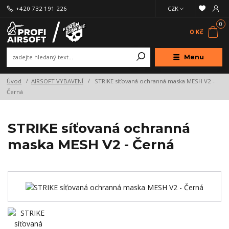
+420 732 191 226
CZK
0
0 Kč
Menu
Úvod
AIRSOFT VYBAVENÍ
STRIKE síťovaná ochranná maska MESH V2 -
Černá
STRIKE síťovaná ochranná
maska MESH V2 - Černá