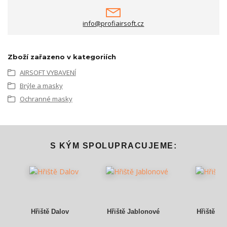
info@profiairsoft.cz
Zboží zařazeno v kategoriích
AIRSOFT VYBAVENÍ
Brýle a masky
Ochranné masky
S KÝM SPOLUPRACUJEME:
Hřiště Dalov
Hřiště Jablonové
Hřiště Gr