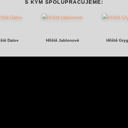
S KÝM SPOLUPRACUJEME:
iště Dalov
Hřiště Jablonové
Hřiště Gry