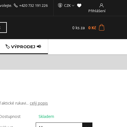
volejte.
+420 732 191 226
CZK
Přihlášení
0
ks
za
0 Kč
t
🏷️ VÝPRODEJ 📢
Taktické rukavi...
celý popis
Dostupnost
Skladem