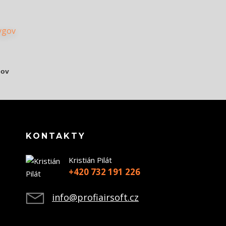
gov
KONTAKTY
Kristián Pilát
+420 732 191 226
info@profiairsoft.cz