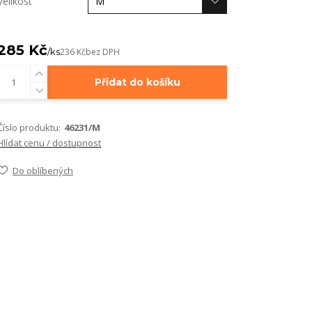
Velikost
285 Kč
/
ks
236 Kč
bez DPH
Přidat do košíku
Číslo produktu:
46231/M
Hlídat cenu / dostupnost
Do oblíbených