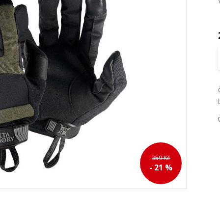
359 Kč
- 21 %