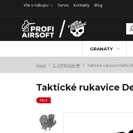
Vše o nákupu
Servis
Kontakty
Blog
GRANÁTY
Úvod
🏷️ VÝPRODEJ 📢
Taktické rukavice Delta S
Taktické rukavice De
Akce