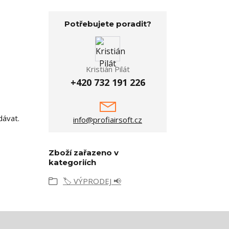
Potřebujete poradit?
Kristián Pilát
+420 732 191 226
dávat.
info@profiairsoft.cz
Zboží zařazeno v
kategoriích
🏷️ VÝPRODEJ 📢