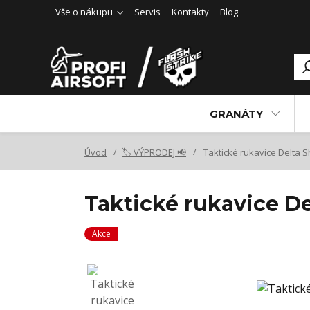
Vše o nákupu
Servis
Kontakty
Blog
GRANÁTY
Úvod
🏷️ VÝPRODEJ 📢
Taktické rukavice Delta S
Taktické rukavice De
Akce