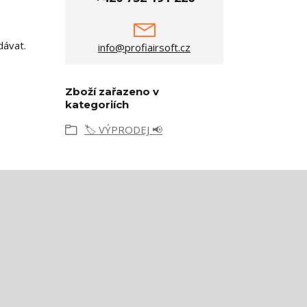
dávat.
info@profiairsoft.cz
Zboží zařazeno v
kategoriích
🏷️ VÝPRODEJ 📢