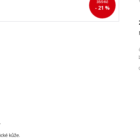
359 Kč
- 21 %
.
cké kůže.