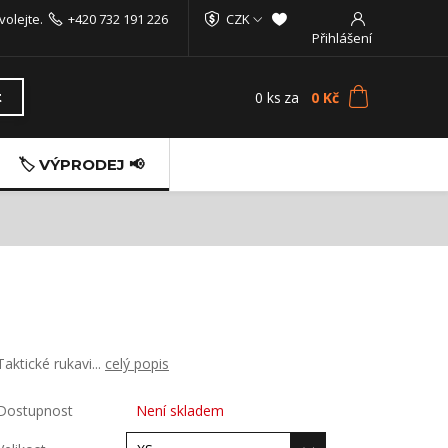
volejte.
+420 732 191 226
CZK
Přihlášení
0
ks
za
0 Kč
t
🏷️ VÝPRODEJ 📢
Taktické rukavi...
celý popis
Dostupnost
Není skladem