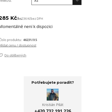
Velikost
285 Kč
/
ks
236 Kč
bez DPH
Momentálně není k dispozici
Číslo produktu:
46231/XS
Hlídat cenu / dostupnost
Do oblíbených
Potřebujete poradit?
Kristián Pilát
+420 732 191 226