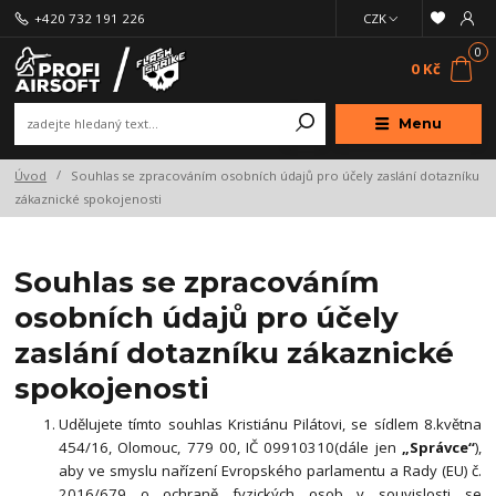
+420 732 191 226
CZK
0
0 Kč
Menu
Úvod
Souhlas se zpracováním osobních údajů pro účely zaslání dotazníku
zákaznické spokojenosti
Souhlas se zpracováním
osobních údajů pro účely
zaslání dotazníku zákaznické
spokojenosti
Udělujete tímto souhlas Kristiánu Pilátovi, se sídlem 8.května
454/16, Olomouc, 779 00, IČ 09910310(dále jen
„Správce“
),
aby ve smyslu nařízení Evropského parlamentu a Rady (EU) č.
2016/679 o ochraně fyzických osob v souvislosti se