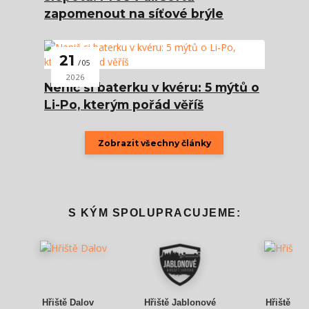
zapomenout na síťové brýle
21
05
2026
Nenič si baterku v kvéru: 5 mýtů o
Li-Po, kterým pořád věříš
Zobrazit všechny články
S KÝM SPOLUPRACUJEME:
Hřiště Dalov
Hřiště Jablonové
Hřiště Gr