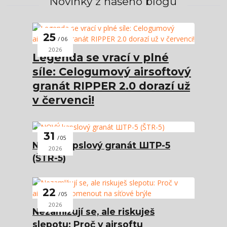
Novinky z našeho blogu
25
06
2026
Legenda se vrací v plné
síle: Celogumový airsoftový
granát RIPPER 2.0 dorazí už
v červenci!
31
05
NOVÝ kapslový granát ШТР-5
2026
(ŠTR-5)
22
05
2026
Nezamlžují se, ale riskuješ
slepotu: Proč v airsoftu