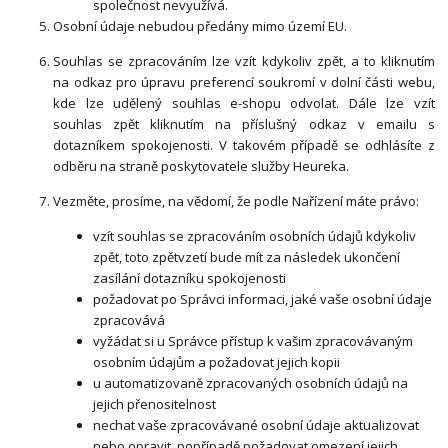
společnost nevyužívá.
Osobní údaje nebudou předány mimo území EU.
Souhlas se zpracováním lze vzít kdykoliv zpět, a to kliknutím
na odkaz pro úpravu preferencí soukromí v dolní části webu,
kde lze udělený souhlas e-shopu odvolat. Dále lze vzít
souhlas zpět kliknutím na příslušný odkaz v emailu s
dotazníkem spokojenosti. V takovém případě se odhlásíte z
odběru na straně poskytovatele služby Heureka.
Vezměte, prosíme, na vědomí, že podle Nařízení máte právo:
vzít souhlas se zpracováním osobních údajů kdykoliv
zpět, toto zpětvzetí bude mít za následek ukončení
zasílání dotazníku spokojenosti
požadovat po Správci informaci, jaké vaše osobní údaje
zpracovává
vyžádat si u Správce přístup k vašim zpracovávaným
osobním údajům a požadovat jejich kopii
u automatizovaně zpracovaných osobních údajů na
jejich přenositelnost
nechat vaše zpracovávané osobní údaje aktualizovat
nebo opravit, popřípadě požadovat omezení jejich